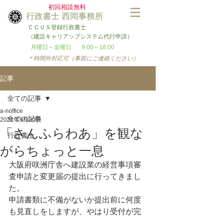
​初回相談無料
​行政書士 西岡事務所
ＣＣＵＳ登録行政書士
（建設キャリアップシステム代行申請）
​月曜日～金曜日
9:00～18:00
＊時間外対応可（事前にご連絡ください）
記事
全ての記事
a-noffice
全ての記事
2021年9月30日
「さんふらわあ」を観な
行政書士
がらちょっと一息
大阪府咲洲庁舎へ建設業の経営事項審
査申請と変更届の提出に行ってきまし
た。
申請書類に不備がないか提出前に何度
も見直しをしますが、やはり受付が完